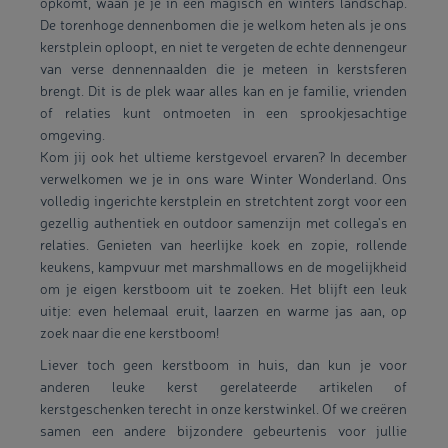
opkomt, waan je je in een magisch en winters landschap.
De torenhoge dennenbomen die je welkom heten als je ons
kerstplein oploopt, en niet te vergeten de echte dennengeur
van verse dennennaalden die je meteen in kerstsferen
brengt. Dit is de plek waar alles kan en je familie, vrienden
of relaties kunt ontmoeten in een sprookjesachtige
omgeving.
Kom jij ook het ultieme kerstgevoel ervaren? In december
verwelkomen we je in ons ware Winter Wonderland. Ons
volledig ingerichte kerstplein en stretchtent zorgt voor een
gezellig authentiek en outdoor samenzijn met collega's en
relaties. Genieten van heerlijke koek en zopie, rollende
keukens, kampvuur met marshmallows en de mogelijkheid
om je eigen kerstboom uit te zoeken. Het blijft een leuk
uitje: even helemaal eruit, laarzen en warme jas aan, op
zoek naar die ene kerstboom!
Liever toch geen kerstboom in huis, dan kun je voor
anderen leuke kerst gerelateerde artikelen of
kerstgeschenken terecht in onze kerstwinkel. Of we creëren
samen een andere bijzondere gebeurtenis voor jullie