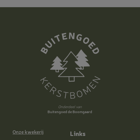
Onderdeel van
Buitengoed de Boomgaard
Onze kwekerij
Links