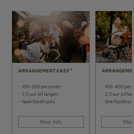
ARRANGEMENT EASY *
ARRANGEMENT
100-200 personen
100-400 per
2,5 uur (of langer)
2,5 uur (of la
twee foodtrucks
drie foodtruc
Meer Info
Meer
BEL, MAIL OF VOLG ONS!